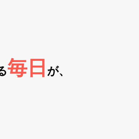
毎日
る
が、