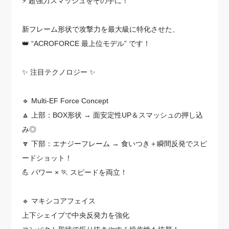
⚡ 超強力スマッシュをその手に！
新フレーム形状で攻撃力を最大級に特化させた、
👑 “ACROFORCE 最上位モデル” です！
✨ 注目テクノロジー ✨
🔹 Multi-EF Force Concept
🔼 上部：BOX形状 → 面安定性UP＆スマッシュの押し込
み◎
🔽 下部：エナジーフレーム → 食いつき＋瞬間反発でスピ
ードショット！
💪 パワー × 🏃 スピードを両立！
🔹 マキシコアフェイス
上下シェイプで中央反発力を強化