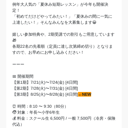
例年大人気の「夏休み短期レッスン」が今年も開催決
定！
「初めてだけどやってみたい！」「夏休みの間に一気に
上達したい！」そんなみんなを大募集します😀
嬉しい参加特典や、2期受講での割引もご用意しています
🎁
各期22名の先着順（定員に達し次第締め切り）となりま
すので、お早めにお申し込みください！
ーーー
📅 開催期間
【第1期】7/21(火)〜7/24(金) [4日間]
【第2期】7/28(火)〜7/31(金) [4日間]
【第3期】8/25(火)〜8/28(金) [4日間]
←NEW
⏰ 時間：8:10 〜 9:30（80分）
🧒 対象：年長〜小学6年生
💰 料金：スクール生 6,500円 / 一般 7,500円（冷房・保険
代込）