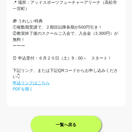
📍 場所：アッドスポーツフューチャーアリーナ（高松市
一宮町）
🎁 うれしい特典
①複数期受講で、２期目以降各期が500円引き！
②教室終了後のスクールご入会で、入会金（3,300円）が
無料！
ーーー
⏰ 申込受付：６月２０日（土）9：00～ スタート！
下記リンク、または下記QRコードからお申し込みくださ
い👇
申込リンクはこちら
PDFを開く
一覧へ戻る